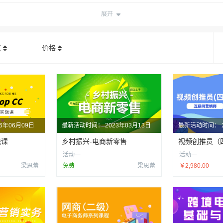
展开
气
价格
26年06月09日
最新活动时间：
2023年03月13日
最新活动时间：
战课
乡村振兴-电商新零售
活动一
活动一
梁思蕾
免费
梁思蕾
￥2,980.00