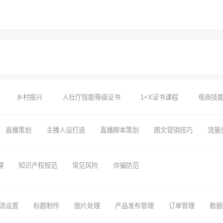
乡村振兴
人社厅技能等级证书
1+X证书课程
电商技
直播策划
主播人设打造
直播脚本策划
图文营销技巧
流量
理
知识产权规范
常见风险
诈骗防范
流设置
标题制作
图片处理
产品发布管理
订单管理
数据