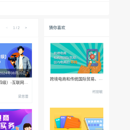
猜你喜欢
<
1
/
2
>
2024年08月20日
跨
境电商和传统国际贸易、国内电商的不同
视频创推员（四级）-互联网营销师系列课程
柯丽敏
梁思蕾