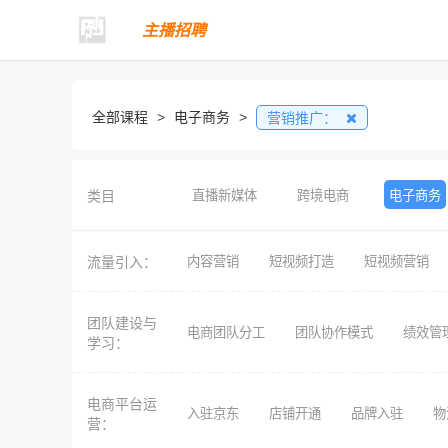
主播招聘
全部课程
>
电子商务
>
营销推广：
类目
直播新媒体
跨境电商
电子商务
流量引入：
内容营销
短视频打造
短视频营销
团队建设与
电商团队分工
团队协作模式
绩效管
学习：
电商平台运
入驻京东
店铺开通
品牌入驻
物
营：