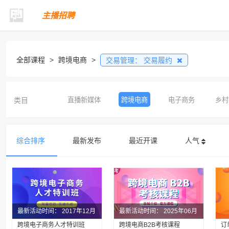
主播招聘
全部课程
>
跨境电商
>
交易管理：
交易履约
类目
直播新媒体
跨境电商
电子商务
乡村
综合排序
最新发布
最近开课
人气
最新活动时间：
2017年12月
最新活动时间：
2025年06月
跨境电子商务人才特训班
跨境电商B2B考核课程
06日
09日